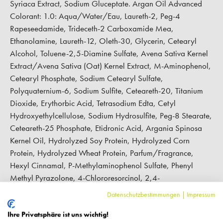
Syriaca Extract, Sodium Gluceptate. Argan Oil Advanced
Colorant: 1.0: Aqua/Water/Eau, Laureth-2, Peg-4
Rapeseedamide, Trideceth-2 Carboxamide Mea,
Ethanolamine, Laureth-12, Oleth-30, Glycerin, Cetearyl
Alcohol, Toluene-2,5-Diamine Sulfate, Avena Sativa Kernel
Extract/Avena Sativa (Oat) Kernel Extract, M-Aminophenol,
Cetearyl Phosphate, Sodium Cetearyl Sulfate,
Polyquaternium-6, Sodium Sulfite, Ceteareth-20, Titanium
Dioxide, Erythorbic Acid, Tetrasodium Edta, Cetyl
Hydroxyethylcellulose, Sodium Hydrosulfite, Peg-8 Stearate,
Ceteareth-25 Phosphate, Etidronic Acid, Argania Spinosa
Kernel Oil, Hydrolyzed Soy Protein, Hydrolyzed Corn
Protein, Hydrolyzed Wheat Protein, Parfum/Fragrance,
Hexyl Cinnamal, P-Methylaminophenol Sulfate, Phenyl
Methyl Pyrazolone, 4-Chlororesorcinol, 2,4-
Diaminophenoxyethanol Sulfate
Datenschutzbestimmungen
|
Impressum
Ihre Privatsphäre ist uns wichtig!
Hersteller-Kontaktinformationen