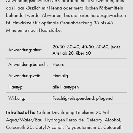
Anwendungshinweise Die Coloration nicht verwenden, falls
das Haar kürzlich mit Henna oder metallischen Färbemitteln
behandelt wurde. Abwarten, bis die Farbe herausgewachsen
ist. Einwirkzeit für optimale Grauabdeckung 35 bis 45
Minuten je nach Haarstärke.
20-30,
30-40,
40-50,
50-60,
jedes
Anwendungsalter:
Alter ab 20,
über 60
Anwendungsbereich:
Haare
Anwendungszeit:
einmalig
Hauttyp:
alle Hauttypen
Wirkung:
Feuchtigkeitsspendend,
pflegend
Inhaltsstoffe:
Colour Developing Emulsion: 20 Vol
Aqua/Water/Eau, Hydrogen Peroxide, Cetearyl Alcohol,
Ceteareth-20, Cetyl Alcohol, Polyquaternium-6, Ceteareth-