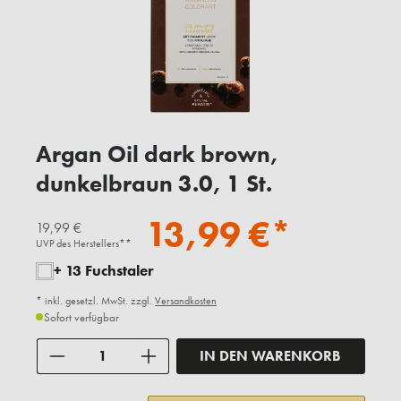
Argan Oil dark brown,
dunkelbraun 3.0, 1 St.
13,99 €*
19,99 €
UVP des Herstellers**
+ 13 Fuchstaler
* inkl. gesetzl. MwSt. zzgl.
Versandkosten
Sofort verfügbar
Anzahl
IN DEN WARENKORB