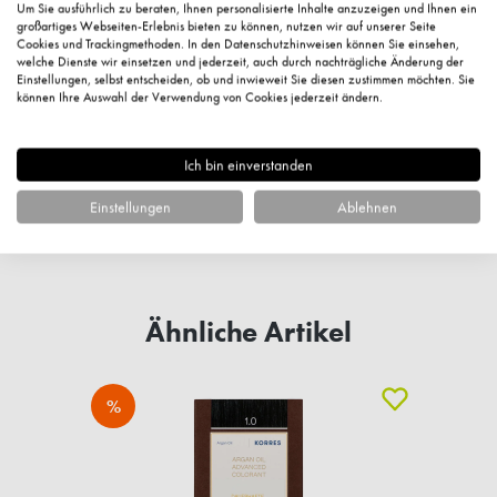
Um Sie ausführlich zu beraten, Ihnen personalisierte Inhalte anzuzeigen und Ihnen ein
großartiges Webseiten-Erlebnis bieten zu können, nutzen wir auf unserer Seite
Cookies und Trackingmethoden. In den Datenschutzhinweisen können Sie einsehen,
welche Dienste wir einsetzen und jederzeit, auch durch nachträgliche Änderung der
Kundenbewertungen
Einstellungen, selbst entscheiden, ob und inwieweit Sie diesen zustimmen möchten. Sie
können Ihre Auswahl der Verwendung von Cookies jederzeit ändern.
Ich bin einverstanden
Fragen zum Artikel?
Einstellungen
Ablehnen
Ähnliche Artikel
%