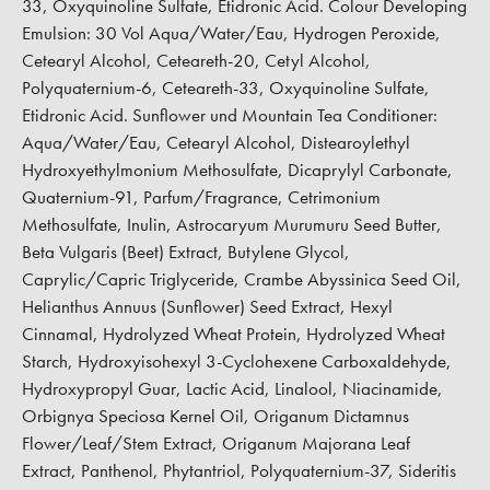
33, Oxyquinoline Sulfate, Etidronic Acid. Colour Developing
Emulsion: 30 Vol Aqua/Water/Eau, Hydrogen Peroxide,
Cetearyl Alcohol, Ceteareth-20, Cetyl Alcohol,
Polyquaternium-6, Ceteareth-33, Oxyquinoline Sulfate,
Etidronic Acid. Sunflower und Mountain Tea Conditioner:
Aqua/Water/Eau, Cetearyl Alcohol, Distearoylethyl
Hydroxyethylmonium Methosulfate, Dicaprylyl Carbonate,
Quaternium-91, Parfum/Fragrance, Cetrimonium
Methosulfate, Inulin, Astrocaryum Murumuru Seed Butter,
Beta Vulgaris (Beet) Extract, Butylene Glycol,
Caprylic/Capric Triglyceride, Crambe Abyssinica Seed Oil,
Helianthus Annuus (Sunflower) Seed Extract, Hexyl
Cinnamal, Hydrolyzed Wheat Protein, Hydrolyzed Wheat
Starch, Hydroxyisohexyl 3-Cyclohexene Carboxaldehyde,
Hydroxypropyl Guar, Lactic Acid, Linalool, Niacinamide,
Orbignya Speciosa Kernel Oil, Origanum Dictamnus
Flower/Leaf/Stem Extract, Origanum Majorana Leaf
Extract, Panthenol, Phytantriol, Polyquaternium-37, Sideritis