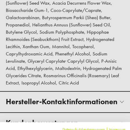
(Sunflower) Seed Wax, Acacia Decurrens Flower Wax,
Biosaccharide Gum-1, Coco-Caprylate/Caprate,
Galactoarabinan, Butyrospermum Parkii (Shea) Butter,
Propanediol, Helianthus Annuus (Sunflower) Seed Oil,
Butylene Glycol, Sodium Polyphosphate, Hippophae
Rhamnoides (Seabuckthorn) Fruit Extract, Hydrogenated
Lecithin, Xanthan Gum, Mannitol, Tocopherol,
Caprylhydroxamic Acid, Phenethyl Alcohol, Sodium
Levulinate, Glyceryl Caprylate· Caprylyl Glycol, P-Anisic
Acid, Ethylhexylglycerin, Maltodextrin, Hydrogenated Palm
Glycerides Citrate, Rosmarinus Officinalis (Rosemary) Leaf
Extract, Isopropyl Alcohol, Citric Acid
Hersteller-Kontaktinformationen
Kundenbewertungen
Datenschutzbestimmungen
|
Impressum