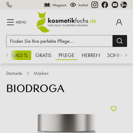
Magazin
Institut
inhalt springen
MENÜ
CHSDEALS %
GRATIS
PFLEGE
HERREN
SONNE
Startseite
Masken