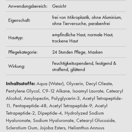
Anwendungsbereich:
Gesicht
frei von Mikroplastik,
ohne Aluminium,
Eigenschaft:
ohne Tierversuche,
parabenfrei
empfindliche Haut,
normale Haut,
Hauttyp:
trockene Haut
Pflegekategorie:
24 Stunden Pflege,
Masken
Feuchtigkeitsspendend,
festigend &
Wirkung:
straffend,
glättend
Inhaltsstoffe:
Aqua (Water), Glycerin, Decyl Oleate,
Pentylene Glycol, C9-12 Alkane, Isoamyl Laurate, Cetearyl
Alcohol, Amylopectin, Polyglycerin-3, Acetyl Tetrapeptide-
11, Pentapeptide-48, Acetyl Tetrapeptide-9, Acetyl
Tetrapeptide-2, Dipeptide-4, Hydrolyzed Sodium
Hyaluronate, Sodium Hyaluronate, Cetearyl Glucoside,
Sclerotium Gum, Jojoba Esters, Helianthus Annuus