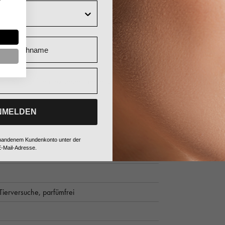
Nachname
t dem Stift nachziehen, anschließend mit
NMELDEN
ugendliche,
über 60
vorhandenem Kundenkonto unter der
-Mail-Adresse.
Tierversuche,
parfümfrei