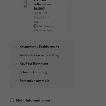
ANTI-AGE
Selbstbräunu
ngs Creme,
16,80€*
50ml
21,00€ UVP
336,00 €* / 1
Liter
+ 16 Fuchstaler
Sofort verfügbar
Kosmetische Fachberatung
✓
Gratis Proben
zur Bestellung
✓
Kauf auf Rechnung
✓
Schnelle Lieferung
✓
Fuchstaler sammeln
✓
Mehr Informationen