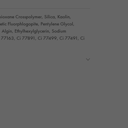
oxane Crosspolymer, Silica, Kaolin,
tic Fluorphlogopite, Pentylene Glycol,
, Algin, Ethylhexylglycerin, Sodium
Ci 77163, Ci 77891, Ci 77499, Ci 77491, Ci