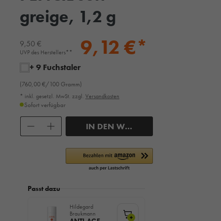
greige, 1,2 g
9,12 €*
9,50 €
UVP des Herstellers**
+ 9 Fuchstaler
(760,00 €/100 Gramm)
* inkl. gesetzl. MwSt. zzgl.
Versandkosten
Sofort verfügbar
Anzahl
IN DEN WARENKORB
Passt dazu
Hildegard
Braukmann
+