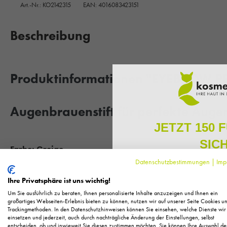
Art.-Nr.:
KO2142315
EAN: 4016083423151
Beschreibung
Produktinformationen "EYEBROW PENC
Augenbrauenstift für perfekte Aug
JETZT 150 
SIC
Farbe: Greige
Datenschutzbestimmungen
|
Imp
Melden Sie sich zu unserem N
Perfektionieren Sie Ihre Augenbrauen. Dieser Eyebrow Pencil i
regelmäßig exklusive Inform
Ihre Privatsphäre ist uns wichtig!
Pflege, neue Produkte u
bringt ihre Augenbrauen in Form und definiert die Konturen. Ode
Um Sie ausführlich zu beraten, Ihnen personalisierte Inhalte anzuzeigen und Ihnen ein
Als kleines Dankeschön für 
großartiges Webseiten-Erlebnis bieten zu können, nutzen wir auf unserer Seite Cookies u
Trackingmethoden. In den Datenschutzhinweisen können Sie einsehen, welche Dienste wir
Ihnen
150 Fuchstaler*
, die
Ohne Parabene!
einsetzen und jederzeit, auch durch nachträgliche Änderung der Einstellungen, selbst
Einkauf einl
entscheiden, ob und inwieweit Sie diesen zustimmen möchten. Sie können Ihre Auswahl de