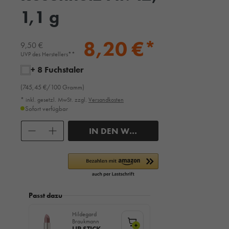
1,1 g
8,20 €*
9,50 €
UVP des Herstellers**
+ 8 Fuchstaler
(745,45 €/100 Gramm)
* inkl. gesetzl. MwSt. zzgl.
Versandkosten
Sofort verfügbar
Anzahl
IN DEN WARENKORB
Passt dazu
Hildegard
Braukmann
+