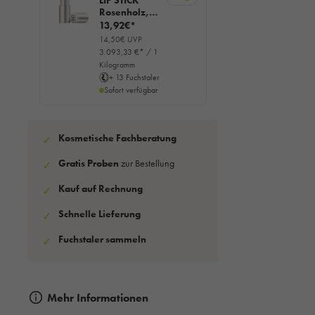
LIP STICK
Rosenholz,
4,5g
13,92€*
14,50€ UVP
3.093,33 €* / 1
Kilogramm
+ 13 Fuchstaler
Sofort verfügbar
Kosmetische Fachberatung
✓
Gratis Proben
zur Bestellung
✓
Kauf auf Rechnung
✓
Schnelle Lieferung
✓
Fuchstaler sammeln
✓
Mehr Informationen