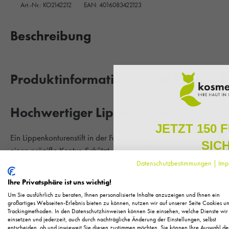
Art.-Nr.:
KO2142212
EAN: 4016083422123
Beschreibung
Produktinformationen "LIP PENCIL Ro
Hochwertiger Lippenpinsel
JETZT 150 
Ein Lippenkonturenstift in der Farbe Rosenholz von Hildegard B
SIC
einen präziße Kontur. Schützt vor dem Auslaufen des Lippenstifte
Doppelt spitze: Brillianter Konturzeichner und hochwertiger Lipp
Datenschutzbestimmungen
|
Imp
Melden Sie sich zu unserem N
regelmäßig exklusive Inform
Ihre Privatsphäre ist uns wichtig!
Pflege, neue Produkte u
Sieben Farbtöne für alle gewünschten Effekte. Ob zur Akzentuier
Um Sie ausführlich zu beraten, Ihnen personalisierte Inhalte anzuzeigen und Ihnen ein
Korrektur der Lippenform, die angenehm cremige Mine zeichnet
Als kleines Dankeschön für 
großartiges Webseiten-Erlebnis bieten zu können, nutzen wir auf unserer Seite Cookies u
Trackingmethoden. In den Datenschutzhinweisen können Sie einsehen, welche Dienste wir
Ihnen
150 Fuchstaler*
, die
ohne zu verwischen.
einsetzen und jederzeit, auch durch nachträgliche Änderung der Einstellungen, selbst
Einkauf einl
entscheiden, ob und inwieweit Sie diesen zustimmen möchten. Sie können Ihre Auswahl de