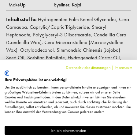
MakeUp:
Eyeliner,
Kajal
Inhaltsstoffe:
Hydrogenated Palm Kernel Glycerides, Cera
Carnauba, Caprylic/Capric Triglyceride, Stearyl
Heptanoate, Polyglyceryl-3 Diisostearate, Candelilla Cera
(Candelilla Wax), Cera Microcristallina (Microcrystalline
Wax), Octyldodecanol, Simmondsia Chinensis (Jojoba)
Seed Oil, Sorbitan Palmitate, Hydrogenated Castor Oil,
Hydrogenated Palm Glyceride, Cera Alba (Beeswax),
Datenschutzbestimmungen
|
Impressum
Stearalkonium Hectorite, Tocopheryl Acetate, Lecithin,
Ihre Privatsphäre ist uns wichtig!
Propylene Carbonate, Disodium Edta, Tocopherol, Ascorbyl
Palmitate, [(+/-)], Mica, Calcium Aluminum Borosilicate,
Um Sie ausführlich zu beraten, Ihnen personalisierte Inhalte anzuzeigen und Ihnen ein
großartiges Webseiten-Erlebnis bieten zu können, nutzen wir auf unserer Seite
Silica, Tin Oxide, Ci 15850, Ci 15985, Ci 19140, Ci
Cookies und Trackingmethoden. In den Datenschutzhinweisen können Sie einsehen,
welche Dienste wir einsetzen und jederzeit, auch durch nachträgliche Änderung der
42090, Ci 45410, Ci 75470, Ci 77000, Ci 77007, Ci
Einstellungen, selbst entscheiden, ob und inwieweit Sie diesen zustimmen möchten. Sie
77266, Ci 77288, Ci 77289, Ci 77491, Ci 77492, Ci
können Ihre Auswahl der Verwendung von Cookies jederzeit ändern.
77499, Ci 77510, Ci 77742, Ci 77891
Ich bin einverstanden