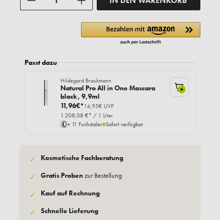
IN DEN WARENKORB
Passt dazu
Hildegard Braukmann
Natural Pro All in One Mascara
+
black, 9,9ml
11,96€*
14,95€ UVP
1.208,08 €* / 1 Liter
+ 11 Fuchstaler
Sofort verfügbar
Kosmetische Fachberatung
✓
Gratis Proben
zur Bestellung
✓
Kauf auf Rechnung
✓
Schnelle Lieferung
✓