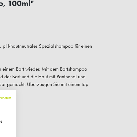
o, 100ml"
, pH-hautneutrales Spezialshampoo für einen
 in einem Bart wieder. Mit dem Bartshampoo
FUCHSTALER
rd der Bart und die Haut mit Panthenol und
bar gemacht. Überzeugen Sie mit einem top
HERN
ressum
ewsletter an und erhalten Sie
ationen rund um
hochwertige
nd ausgewählte Aktionen.
Ihre Anmeldung schenken wir
nd
 Sie direkt bei Ihrem nächsten
ösen können.
r