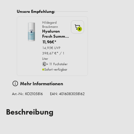
Unsere Empfehlung:
Hildegard
Braukmann
+
Hyaluron
Fresh Summer
Serum, 30ml
11,96€*
14,95€ UVP
398,67 €* / 1
Liter
+ 11 Fuchstaler
Sofort verfügbar
Mehr Informationen
Art.-Nr.:
KO2105816
EAN: 4016083058162
Beschreibung