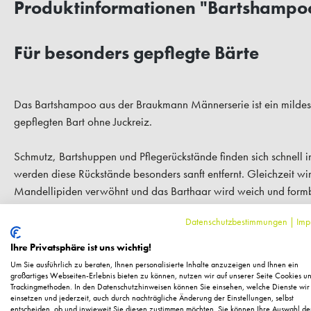
Produktinformationen "Bartshampo
Für besonders gepflegte Bärte
Das Bartshampoo aus der Braukmann Männerserie ist ein mildes
gepflegten Bart ohne Juckreiz.
Schmutz, Bartshuppen und Pflegerückstände finden sich schnell
JETZT 150 
werden diese Rückstände besonders sanft entfernt. Gleichzeit wi
Mandellipiden verwöhnt und das Barthaar wird weich und form
SIC
gepflegten Bart und einem frischen Duft.
Datenschutzbestimmungen
|
Imp
Melden Sie sich zu unserem N
regelmäßig exklusive Inform
Hauttyp:
Für jeden Hauttyp
Ihre Privatsphäre ist uns wichtig!
Pflege, neue Produkte u
Um Sie ausführlich zu beraten, Ihnen personalisierte Inhalte anzuzeigen und Ihnen ein
Als kleines Dankeschön für 
großartiges Webseiten-Erlebnis bieten zu können, nutzen wir auf unserer Seite Cookies u
Ihre Vorteile im Überblick:
Trackingmethoden. In den Datenschutzhinweisen können Sie einsehen, welche Dienste wir
Ihnen
150 Fuchstaler*
, die
für den geschmeidigen Bart ohne Juckreiz
einsetzen und jederzeit, auch durch nachträgliche Änderung der Einstellungen, selbst
Einkauf einl
entscheiden, ob und inwieweit Sie diesen zustimmen möchten. Sie können Ihre Auswahl de