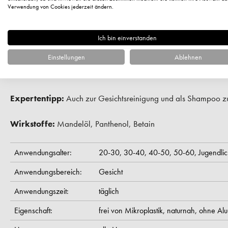
reinigt supermild, pH-hautneutral
Anrede
Verwendung von Cookies jederzeit ändern.
macht den Bart formbar
frischer Duft
Ich bin einverstanden
hinterlässt einen seidigen Glanz
Vorname
Einstellungen
Ablehnen
Anwendung:
Eine kleine Menge ins feuchte Barthaar einmass
Wasser ausspülen, trocknen. Anschließend Bartpflege und Rasier
Email
Expertentipp:
Auch zur Gesichtsreinigung und als Shampoo zu
JETZT A
Wirkstoffe:
Mandelöl, Panthenol, Betain
*Die Gutschrift erfolgt nur bei 
angegebenen E
Anwendungsalter:
20-30,
30-40,
40-50,
50-60,
Jugendli
Anwendungsbereich:
Gesicht
Anwendungszeit:
täglich
Eigenschaft:
frei von Mikroplastik,
naturnah,
ohne Al