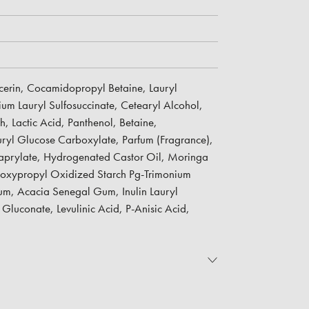
rin, Cocamidopropyl Betaine, Lauryl
um Lauryl Sulfosuccinate, Cetearyl Alcohol,
, Lactic Acid, Panthenol, Betaine,
ryl Glucose Carboxylate, Parfum (Fragrance),
aprylate, Hydrogenated Castor Oil, Moringa
oxypropyl Oxidized Starch Pg-Trimonium
um, Acacia Senegal Gum, Inulin Lauryl
luconate, Levulinic Acid, P-Anisic Acid,