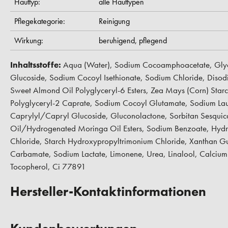
Hauttyp:
alle Hauttypen
Pflegekategorie:
Reinigung
Wirkung:
beruhigend,
pflegend
Inhaltsstoffe:
Aqua (Water), Sodium Cocoamphoacetate, Glyce
Glucoside, Sodium Cocoyl Isethionate, Sodium Chloride, Disodi
Sweet Almond Oil Polyglyceryl-6 Esters, Zea Mays (Corn) Starch
Polyglyceryl-2 Caprate, Sodium Cocoyl Glutamate, Sodium Lau
Caprylyl/Capryl Glucoside, Gluconolactone, Sorbitan Sesquic
Oil/Hydrogenated Moringa Oil Esters, Sodium Benzoate, Hydr
Chloride, Starch Hydroxypropyltrimonium Chloride, Xanthan G
Carbamate, Sodium Lactate, Limonene, Urea, Linalool, Calcium G
Tocopherol, Ci 77891
Hersteller-Kontaktinformationen