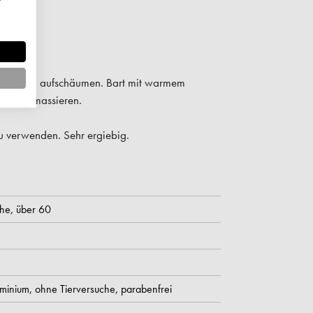
Nachname
ieren und aufschäumen. Bart mit warmem
 Öl einmassieren.
 verwenden. Sehr ergiebig.
NMELDEN
vorhandenem Kundenkonto unter der
-Mail-Adresse.
che,
über 60
uminium,
ohne Tierversuche,
parabenfrei