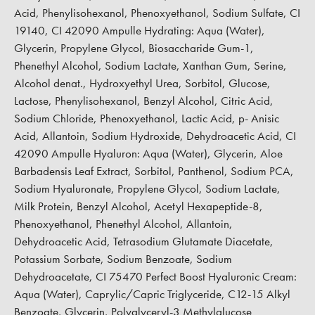
Acid, Phenylisohexanol, Phenoxyethanol, Sodium Sulfate, CI
19140, CI 42090 Ampulle Hydrating: Aqua (Water),
Glycerin, Propylene Glycol, Biosaccharide Gum-1,
Phenethyl Alcohol, Sodium Lactate, Xanthan Gum, Serine,
Alcohol denat., Hydroxyethyl Urea, Sorbitol, Glucose,
Lactose, Phenylisohexanol, Benzyl Alcohol, Citric Acid,
Sodium Chloride, Phenoxyethanol, Lactic Acid, p- Anisic
Acid, Allantoin, Sodium Hydroxide, Dehydroacetic Acid, CI
42090 Ampulle Hyaluron: Aqua (Water), Glycerin, Aloe
Barbadensis Leaf Extract, Sorbitol, Panthenol, Sodium PCA,
Sodium Hyaluronate, Propylene Glycol, Sodium Lactate,
Milk Protein, Benzyl Alcohol, Acetyl Hexapeptide-8,
Phenoxyethanol, Phenethyl Alcohol, Allantoin,
Dehydroacetic Acid, Tetrasodium Glutamate Diacetate,
Potassium Sorbate, Sodium Benzoate, Sodium
Dehydroacetate, CI 75470 Perfect Boost Hyaluronic Cream:
Aqua (Water), Caprylic/Capric Triglyceride, C12-15 Alkyl
Benzoate, Glycerin, Polyglyceryl-3 Methylglucose