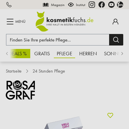
Magazin
Institut
inhalt springen
MENÜ
CHSDEALS %
GRATIS
PFLEGE
HERREN
SONNE
Startseite
24 Stunden Pflege