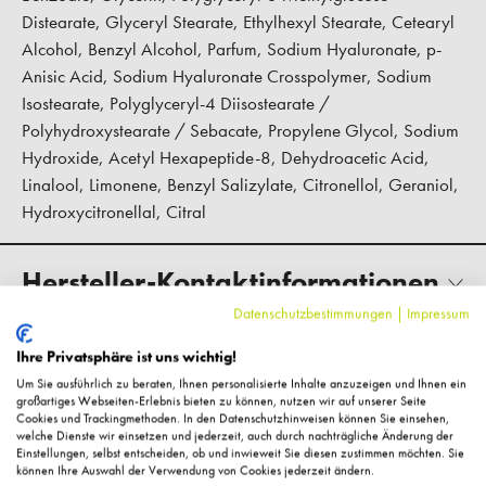
Distearate, Glyceryl Stearate, Ethylhexyl Stearate, Cetearyl
Alcohol, Benzyl Alcohol, Parfum, Sodium Hyaluronate, p-
Anisic Acid, Sodium Hyaluronate Crosspolymer, Sodium
Isostearate, Polyglyceryl-4 Diisostearate /
Polyhydroxystearate / Sebacate, Propylene Glycol, Sodium
Hydroxide, Acetyl Hexapeptide-8, Dehydroacetic Acid,
Linalool, Limonene, Benzyl Salizylate, Citronellol, Geraniol,
Hydroxycitronellal, Citral
Hersteller-Kontaktinformationen
Datenschutzbestimmungen
|
Impressum
Kundenbewertungen
Ihre Privatsphäre ist uns wichtig!
Um Sie ausführlich zu beraten, Ihnen personalisierte Inhalte anzuzeigen und Ihnen ein
großartiges Webseiten-Erlebnis bieten zu können, nutzen wir auf unserer Seite
Cookies und Trackingmethoden. In den Datenschutzhinweisen können Sie einsehen,
welche Dienste wir einsetzen und jederzeit, auch durch nachträgliche Änderung der
Einstellungen, selbst entscheiden, ob und inwieweit Sie diesen zustimmen möchten. Sie
können Ihre Auswahl der Verwendung von Cookies jederzeit ändern.