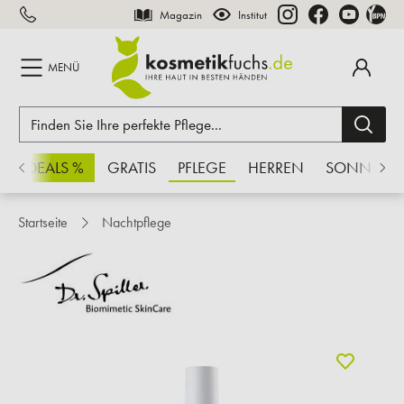
Magazin
Institut
inhalt springen
MENÜ
CHSDEALS %
GRATIS
PFLEGE
HERREN
SONNE
Startseite
Nachtpflege