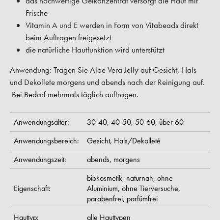
das hochwertige Gelkonzentrat versorgt die Haut mit
Frische
Vitamin A und E werden in Form von Vitabeads direkt
beim Auftragen freigesetzt
die natürliche Hautfunktion wird unterstützt
Anwendung:
Tragen Sie Aloe Vera Jelly auf Gesicht, Hals
und Dekollete morgens und abends nach der Reinigung auf.
Bei Bedarf mehrmals täglich auftragen.
Anwendungsalter:
30-40,
40-50,
50-60,
über 60
Anwendungsbereich:
Gesicht,
Hals/Dekolleté
Anwendungszeit:
abends,
morgens
biokosmetik,
naturnah,
ohne
Eigenschaft:
Aluminium,
ohne Tierversuche,
parabenfrei,
parfümfrei
Hauttyp:
alle Hauttypen