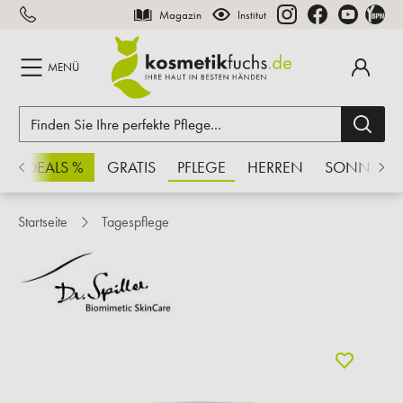
Magazin
Institut
inhalt springen
MENÜ
CHSDEALS %
GRATIS
PFLEGE
HERREN
SONNE
Startseite
Tagespflege