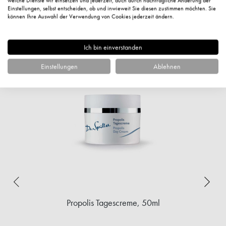
welche Dienste wir einsetzen und jederzeit, auch durch nachträgliche Änderung der
Einstellungen, selbst entscheiden, ob und inwieweit Sie diesen zustimmen möchten. Sie
können Ihre Auswahl der Verwendung von Cookies jederzeit ändern.
Ähnliche Artikel
Ich bin einverstanden
Einstellungen
Ablehnen
Propolis Tagescreme, 50ml