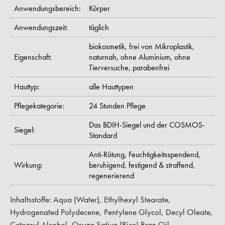
Anwendungsbereich:
Körper
Anwendungszeit:
täglich
biokosmetik,
frei von Mikroplastik,
Eigenschaft:
naturnah,
ohne Aluminium,
ohne
Tierversuche,
parabenfrei
Hauttyp:
alle Hauttypen
Pflegekategorie:
24 Stunden Pflege
Das BDIH-Siegel und der COSMOS-
Siegel:
Standard
Anti-Rötung,
Feuchtigkeitsspendend,
Wirkung:
beruhigend,
festigend & straffend,
regenerierend
Inhaltsstoffe: Aqua (Water), Ethylhexyl Stearate,
Hydrogenated Polydecene, Pentylene Glycol, Decyl Oleate,
Cetearyl Alcohol, Oryza Sativa (Rice) Bran Oil,