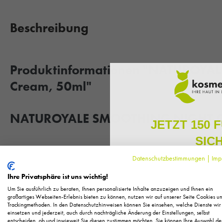
Beschreibung
Produktinformationen "NATUROYALE
Cream, 50ml"
NATUROYALE SMOOTHING NIGHT 
JETZT 150 
SIC
Pflegend. Revitalisierend. Glättend.
Datenschutzbestimmungen
|
Imp
Melden Sie sich zu unserem N
regelmäßig exklusive Inform
Ihre Privatsphäre ist uns wichtig!
Diese reichhaltig, nährende Nachtpflege, ist speziell darauf aus
Pflege, neue Produkte u
Um Sie ausführlich zu beraten, Ihnen personalisierte Inhalte anzuzeigen und Ihnen ein
der Haut zu wirken. Der Biolifting Complex mit weißem Trüffel s
Als kleines Dankeschön für 
großartiges Webseiten-Erlebnis bieten zu können, nutzen wir auf unserer Seite Cookies u
revitalisiert die Haut und nährt die Elastinfasern. Weiße Lupinen
Trackingmethoden. In den Datenschutzhinweisen können Sie einsehen, welche Dienste wir
Ihnen
150 Fuchstaler*
, die
einsetzen und jederzeit, auch durch nachträgliche Änderung der Einstellungen, selbst
Einkauf einl
Stärkung des Bindegewebes. Für ein festeres, glatteres Hautbild
entscheiden, ob und inwieweit Sie diesen zustimmen möchten. Sie können Ihre Auswahl de