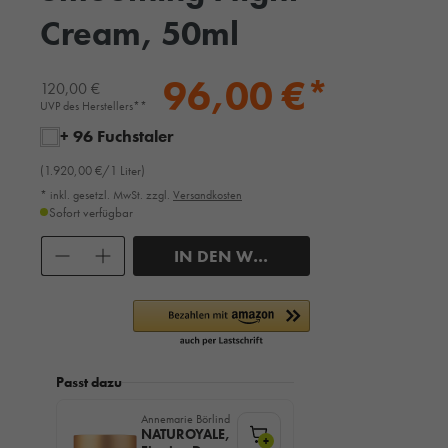
Cream, 50ml
96,00 €*
120,00 €
UVP des Herstellers**
+ 96 Fuchstaler
(1.920,00 €/1 Liter)
* inkl. gesetzl. MwSt. zzgl.
Versandkosten
Sofort verfügbar
Anzahl
IN DEN WARENKORB
Passt dazu
Annemarie Börlind
NATUROYALE,
+