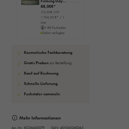
Firming Day
Cream, 50ml
88,00€*
110,00€ UVP
1.760,00 €* / 1
Liter
+ 88 Fuchstaler
Sofort verfügbar
Kosmetische Fachberatung
✓
Gratis Proben
zur Bestellung
✓
Kauf auf Rechnung
✓
Schnelle Lieferung
✓
Fuchstaler sammeln
✓
Mehr Informationen
Art.-Nr.:
KO36600079
EAN: 4011061240065