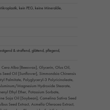
Mikroplastik,
kein PEG,
keine Mineralöle,
estigend & straffend,
glättend,
pflegend,
, Cera Alba [Beeswax], Glycerin, Olus Oil,
us Seed Oil [Sunflower], Simmondsia Chinensis
yl Palmitate, Polyglyceryl-3 Polyricinoleate,
n, Aluminum/Magnesium Hydroxide Stearate,
enyl Ethyl Ether, Potassium Sorbate,
ne Soja Oil [Soybean], Camelina Sativa Seed
Albus Seed Extract, Acmella Oleracea Extract,