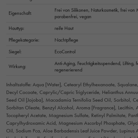
Frei von Silikonen,
Naturkosmetik,
frei von 
Eigenschaft:
parabenfrei,
vegan
Hauttyp:
reife Haut
Pflegekategorie:
Nachtpflege
Siegel:
EcoControl
Anti-Aging,
Feuchtigkeitsspendend,
Lifting,
f
Wirkung:
regenerierend
Inhaltsstoffe: Aqua [Water], Cetearyl Ethylhexanoate, Squalane
Decyl Cocoate, Caprylic/Capric Triglyceride, Helianthus Annu
Seed Oil [Jojoba], Macadamia Ternifolia Seed Oil, Sorbitol, Cet
Sorbitan Oleate, Benzyl Alcohol, Aroma [Fragrance], Lecithi
Tocopheryl Acetate, Magnesium Sulfate, Retinyl Palmitate, Panth
Caprylhydroxamic Acid, Magnesium Ascorbyl Phosphate, Glyci
Oil, Sodium Pca, Aloe Barbadensis Leaf Juice Powder, Lupinus 