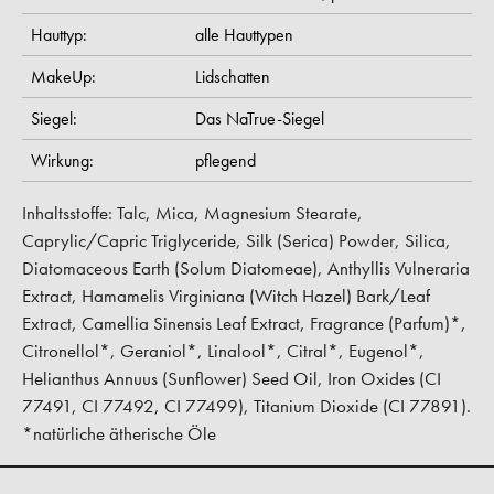
Hauttyp:
alle Hauttypen
MakeUp:
Lidschatten
Siegel:
Das NaTrue-Siegel
Wirkung:
pflegend
Inhaltsstoffe: Talc, Mica, Magnesium Stearate,
Caprylic/Capric Triglyceride, Silk (Serica) Powder, Silica,
Diatomaceous Earth (Solum Diatomeae), Anthyllis Vulneraria
Extract, Hamamelis Virginiana (Witch Hazel) Bark/Leaf
Extract, Camellia Sinensis Leaf Extract, Fragrance (Parfum)*,
Citronellol*, Geraniol*, Linalool*, Citral*, Eugenol*,
Helianthus Annuus (Sunflower) Seed Oil, Iron Oxides (CI
77491, CI 77492, CI 77499), Titanium Dioxide (CI 77891).
*natürliche ätherische Öle