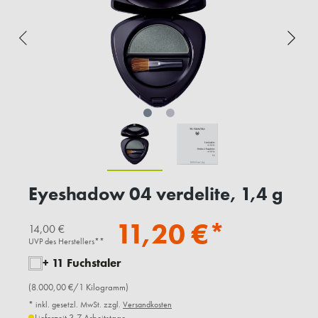
Eyeshadow 04 verdelite, 1,4 g
11,20 €*
14,00 €
UVP des Herstellers**
+ 11 Fuchstaler
(8.000,00 €/1 Kilogramm)
* inkl. gesetzl. MwSt. zzgl.
Versandkosten
Lieferzeit 3-7 Arbeitstage