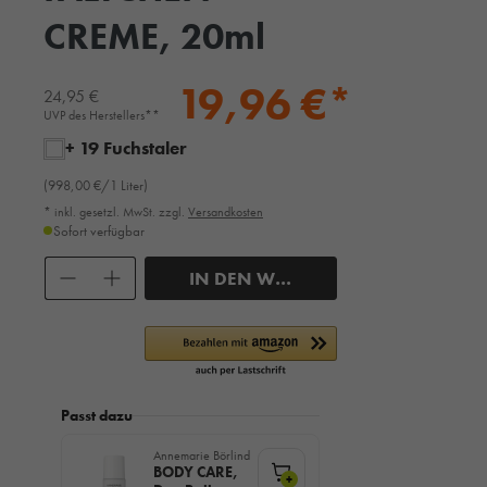
CREME, 20ml
19,96 €*
24,95 €
UVP des Herstellers**
+ 19 Fuchstaler
(998,00 €/1 Liter)
* inkl. gesetzl. MwSt. zzgl.
Versandkosten
Sofort verfügbar
Anzahl
IN DEN WARENKORB
Passt dazu
Annemarie Börlind
BODY CARE,
+