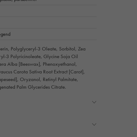
egend
erin, Polyglyceryl-3 Oleate, Sorbitol, Zea
yl-3 Polyricinoleate, Glycine Soja Oil
era Alba [Beeswax], Phenoxyethanol,
aucus Carota Sativa Root Extract [Carot],
apeseed], Oryzanol, Retinyl Palmitate,
genated Palm Glycerides Citrate.