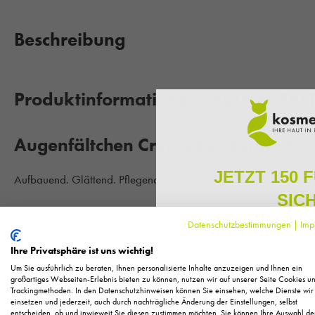
Beschreibung
Produktinformationen "AUGEN-FÄL
Augenfältchen Creme Sondergröße 
JETZT 150 
Aufbauend. Glättend. Pflegend.
SIC
Die reichhaltige Creme pflegt die empfindliche Augenpartie mit 
Datenschutzbestimmungen
|
Imp
bewahrt die hauteigene Feuchtigkeit und gleicht Trockenheits- u
Melden Sie sich zu unserem N
regelmäßig exklusive Inform
nachweislich geglättet und erhält neue Elastizität.
Ihre Privatsphäre ist uns wichtig!
Pflege, neue Produkte u
Verträglichkeit und Wirkung durch moderne analytische Methode
Um Sie ausführlich zu beraten, Ihnen personalisierte Inhalte anzuzeigen und Ihnen ein
Als kleines Dankeschön für 
großartiges Webseiten-Erlebnis bieten zu können, nutzen wir auf unserer Seite Cookies u
Mineralölderivate. Vegetarisch.
Trackingmethoden. In den Datenschutzhinweisen können Sie einsehen, welche Dienste wir
Ihnen
150 Fuchstaler*
, die
einsetzen und jederzeit, auch durch nachträgliche Änderung der Einstellungen, selbst
Einkauf einl
entscheiden, ob und inwieweit Sie diesen zustimmen möchten. Sie können Ihre Auswahl de