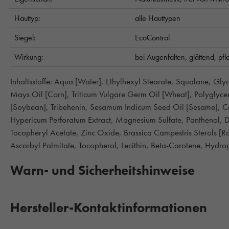
Hauttyp:
alle Hauttypen
Siegel:
EcoControl
Wirkung:
bei Augenfalten,
glättend,
pfl
Inhaltsstoffe: Aqua [Water], Ethylhexyl Stearate, Squalane, Glyc
Mays Oil [Corn], Triticum Vulgare Germ Oil [Wheat], Polyglycer
[Soybean], Tribehenin, Sesamum Indicum Seed Oil [Sesame], C
Hypericum Perforatum Extract, Magnesium Sulfate, Panthenol, D
Tocopheryl Acetate, Zinc Oxide, Brassica Campestris Sterols [R
Ascorbyl Palmitate, Tocopherol, Lecithin, Beta-Carotene, Hydro
Warn- und Sicherheitshinweise
Hersteller-Kontaktinformationen