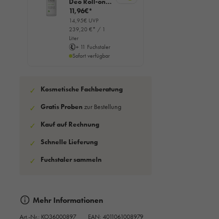
Deo Roll-on,
50ml
11,96€*
14,95€ UVP
239,20 €* / 1
Liter
+ 11 Fuchstaler
Sofort verfügbar
Kosmetische Fachberatung
✓
Gratis Proben
zur Bestellung
✓
Kauf auf Rechnung
✓
Schnelle Lieferung
✓
Fuchstaler sammeln
✓
Mehr Informationen
Art.-Nr.:
KO36000897
EAN: 4011061008979