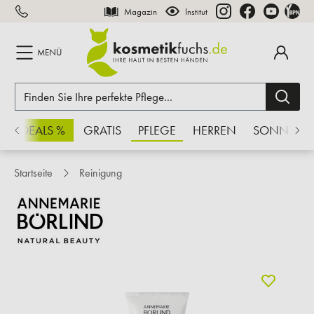
Magazin
Institut
inhalt springen
MENÜ
CHSDEALS %
GRATIS
PFLEGE
HERREN
SONNE
Startseite
Reinigung