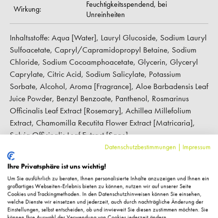
Feuchtigkeitsspendend,
bei
Wirkung:
Unreinheiten
Inhaltsstoffe: Aqua [Water], Lauryl Glucoside, Sodium Lauryl
Sulfoacetate, Capryl/Capramidopropyl Betaine, Sodium
Chloride, Sodium Cocoamphoacetate, Glycerin, Glyceryl
Caprylate, Citric Acid, Sodium Salicylate, Potassium
Sorbate, Alcohol, Aroma [Fragrance], Aloe Barbadensis Leaf
Juice Powder, Benzyl Benzoate, Panthenol, Rosmarinus
Officinalis Leaf Extract [Rosemary], Achillea Millefolium
Extract, Chamomilla Recutita Flower Extract [Matricaria],
Salvia Officinalis Leaf Extract [Sage]
Datenschutzbestimmungen
|
Impressum
Hersteller-Kontaktinformationen
Ihre Privatsphäre ist uns wichtig!
Um Sie ausführlich zu beraten, Ihnen personalisierte Inhalte anzuzeigen und Ihnen ein
großartiges Webseiten-Erlebnis bieten zu können, nutzen wir auf unserer Seite
Cookies und Trackingmethoden. In den Datenschutzhinweisen können Sie einsehen,
Kundenbewertungen
welche Dienste wir einsetzen und jederzeit, auch durch nachträgliche Änderung der
Einstellungen, selbst entscheiden, ob und inwieweit Sie diesen zustimmen möchten. Sie
können Ihre Auswahl der Verwendung von Cookies jederzeit ändern.