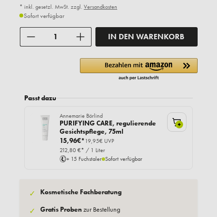
* inkl. gesetzl. MwSt. zzgl.
Versandkosten
Sofort verfügbar
Anzahl
IN DEN WARENKORB
Passt dazu
Annemarie Börlind
PURIFYING CARE, regulierende
+
Gesichtspflege, 75ml
15,96€*
19,95€ UVP
212,80 €* / 1 Liter
+ 15 Fuchstaler
Sofort verfügbar
Kosmetische Fachberatung
✓
Gratis Proben
zur Bestellung
✓