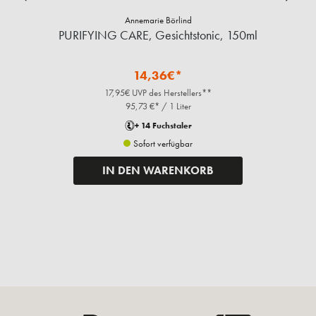
Annemarie Börlind
PURIFYING CARE, Gesichtstonic, 150ml
P
14,36€*
17,95€ UVP des Herstellers**
95,73 €* / 1 Liter
+ 14 Fuchstaler
Sofort verfügbar
IN DEN WARENKORB