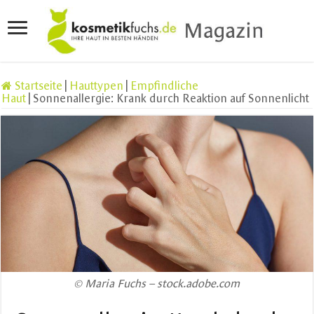
Startseite
|
Hauttypen
|
Empfindliche
Haut
|
Sonnenallergie: Krank durch Reaktion auf Sonnenlicht
© Maria Fuchs – stock.adobe.com