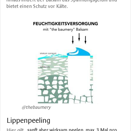
bietet einen Schutz vor Kälte.
@thebaumery
Lippenpeeling
Hier gilt
„sanft aber wirksam peelen, max. 3 Mal pro