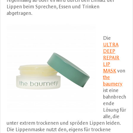
regelmäßig ab oder es wird durch den Einsatz der
Lippen beim Sprechen, Essen und Trinken
abgetragen.
Die
ULTRA
DEEP
REPAIR
LIP
MASK
von
the
baumery
ist eine
bahnbrech
ende
Lösung für
alle, die
unter extrem trockenen und spröden Lippen leiden.
Die Lippenmaske nutzt den, eigens für trockene