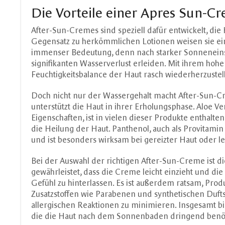
Die Vorteile einer Apres Sun-C
After-Sun-Cremes sind speziell dafür entwickelt, di
Gegensatz zu herkömmlichen Lotionen weisen sie ein
immenser Bedeutung, denn nach starker Sonneneins
signifikanten Wasserverlust erleiden. Mit ihrem hoh
Feuchtigkeitsbalance der Haut rasch wiederherzustelle
Doch nicht nur der Wassergehalt macht After-Sun-Crem
unterstützt die Haut in ihrer Erholungsphase. Aloe V
Eigenschaften, ist in vielen dieser Produkte enthalte
die Heilung der Haut. Panthenol, auch als Provita
und ist besonders wirksam bei gereizter Haut oder 
Bei der Auswahl der richtigen After-Sun-Creme ist d
gewährleistet, dass die Creme leicht einzieht und die 
Gefühl zu hinterlassen. Es ist außerdem ratsam, Produ
Zusatzstoffen wie Parabenen und synthetischen Dufts
allergischen Reaktionen zu minimieren. Insgesamt b
die die Haut nach dem Sonnenbaden dringend benöt