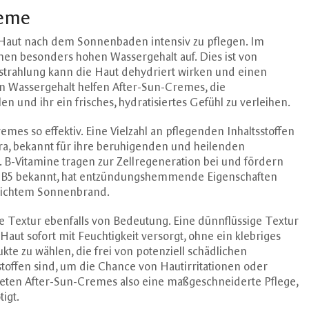
reme
e Haut nach dem Sonnenbaden intensiv zu pflegen. Im
en besonders hohen Wassergehalt auf. Dies ist von
trahlung kann die Haut dehydriert wirken und einen
en Wassergehalt helfen After-Sun-Cremes, die
n und ihr ein frisches, hydratisiertes Gefühl zu verleihen.
es so effektiv. Eine Vielzahl an pflegenden Inhaltsstoffen
era, bekannt für ihre beruhigenden und heilenden
n. B-Vitamine tragen zur Zellregeneration bei und fördern
min B5 bekannt, hat entzündungshemmende Eigenschaften
leichtem Sonnenbrand.
ie Textur ebenfalls von Bedeutung. Eine dünnflüssige Textur
Haut sofort mit Feuchtigkeit versorgt, ohne ein klebriges
kte zu wählen, die frei von potenziell schädlichen
toffen sind, um die Chance von Hautirritationen oder
ieten After-Sun-Cremes also eine maßgeschneiderte Pflege,
igt.