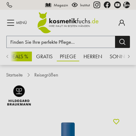
Magazin
Institut
inhalt springen
MENÜ
CHSDEALS %
GRATIS
PFLEGE
HERREN
SONNE
Startseite
Reisegrößen