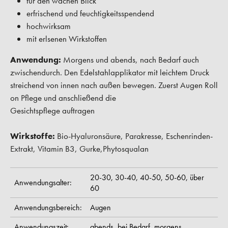
für den wachen Blick
erfrischend und feuchtigkeitsspendend
hochwirksam
mit erlsenen Wirkstoffen
Anwendung:
Morgens und abends, nach Bedarf auch
zwischendurch. Den Edelstahlapplikator mit leichtem Druck
streichend von innen nach außen bewegen. Zuerst Augen Roll
on Pflege und anschließend die
Gesichtspflege auftragen
Wirkstoffe:
Bio-Hyaluronsäure, Parakresse, Eschenrinden-
Extrakt, Vitamin B3, Gurke,Phytosqualan
20-30,
30-40,
40-50,
50-60,
über
Anwendungsalter:
60
Anwendungsbereich:
Augen
Anwendungszeit:
abends,
bei Bedarf,
morgens