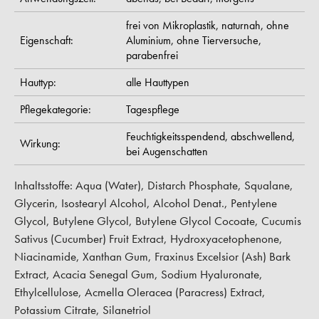
frei von Mikroplastik,
naturnah,
ohne
Eigenschaft:
Aluminium,
ohne Tierversuche,
parabenfrei
Hauttyp:
alle Hauttypen
Pflegekategorie:
Tagespflege
Feuchtigkeitsspendend,
abschwellend,
Wirkung:
bei Augenschatten
Inhaltsstoffe: Aqua (Water), Distarch Phosphate, Squalane,
Glycerin, Isostearyl Alcohol, Alcohol Denat., Pentylene
Glycol, Butylene Glycol, Butylene Glycol Cocoate, Cucumis
Sativus (Cucumber) Fruit Extract, Hydroxyacetophenone,
Niacinamide, Xanthan Gum, Fraxinus Excelsior (Ash) Bark
Extract, Acacia Senegal Gum, Sodium Hyaluronate,
Ethylcellulose, Acmella Oleracea (Paracress) Extract,
Potassium Citrate, Silanetriol