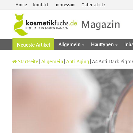
Home
Kontakt
Impressum
Datenschutz
Allgemein
Hauttypen
Inha
Neueste Artikel
Startseite
|
Allgemein
|
Anti-Aging
|
A4 Anti Dark Pigm