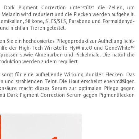
i Dark Pigment Correction unterstützt die Zellen, um
Melanin wird reduziert und die Flecken werden aufgehellt.
emikalien, Silikone, SLES/SLS, Parabene und Formaldehyd-
 und nicht an Tieren getestet.
 Sie ein hochdosiertes Pflegeprodukt zur Aufhellung licht-
ithilfe der High-Tech Wirkstoffe HyWhite® und GenoWhite™
rossen sowie Aknenarben und Pickelmale. Die natürliche
roduktion werden zudem reguliert.
rgt für eine aufhellende Wirkung dunkler Flecken. Das
en und strahlenden Teint. Die Haut erscheint ebenmäßiger.
onsäure macht dieses Serum zur optimalen Pflege gegen
4 Anti Dark Pigment Correction Serum gegen Pigmentflecken