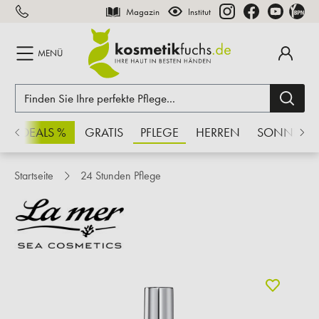
Magazin
Institut
inhalt springen
MENÜ
CHSDEALS %
GRATIS
PFLEGE
HERREN
SONNE
Startseite
24 Stunden Pflege