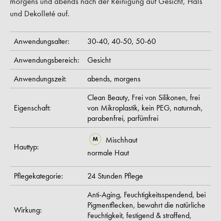
morgens und abends nach der Reinigung auf Gesicht, Hals
und Dekolleté auf.
Anwendungsalter:
30-40,
40-50,
50-60
Anwendungsbereich:
Gesicht
Anwendungszeit:
abends,
morgens
Clean Beauty,
Frei von Silikonen,
frei
Eigenschaft:
von Mikroplastik,
kein PEG,
naturnah,
parabenfrei,
parfümfrei
Mischhaut
Hauttyp:
normale Haut
Pflegekategorie:
24 Stunden Pflege
Anti-Aging,
Feuchtigkeitsspendend,
bei
Pigmentflecken,
bewahrt die natürliche
Wirkung:
Feuchtigkeit,
festigend & straffend,