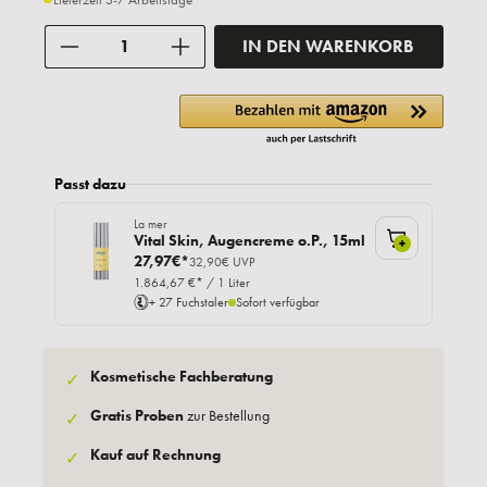
Anzahl
IN DEN WARENKORB
Passt dazu
La mer
Vital Skin, Augencreme o.P., 15ml
+
27,97€*
32,90€ UVP
1.864,67 €* / 1 Liter
+ 27 Fuchstaler
Sofort verfügbar
Kosmetische Fachberatung
✓
Gratis Proben
zur Bestellung
✓
Kauf auf Rechnung
✓