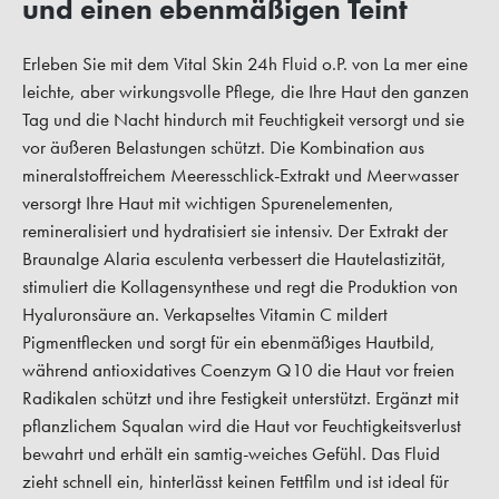
und einen ebenmäßigen Teint
Erleben Sie mit dem Vital Skin 24h Fluid o.P. von La mer eine
leichte, aber wirkungsvolle Pflege, die Ihre Haut den ganzen
Tag und die Nacht hindurch mit Feuchtigkeit versorgt und sie
vor äußeren Belastungen schützt. Die Kombination aus
mineralstoffreichem Meeresschlick-Extrakt und Meerwasser
versorgt Ihre Haut mit wichtigen Spurenelementen,
remineralisiert und hydratisiert sie intensiv. Der Extrakt der
Braunalge Alaria esculenta verbessert die Hautelastizität,
stimuliert die Kollagensynthese und regt die Produktion von
Hyaluronsäure an. Verkapseltes Vitamin C mildert
Pigmentflecken und sorgt für ein ebenmäßiges Hautbild,
während antioxidatives Coenzym Q10 die Haut vor freien
Radikalen schützt und ihre Festigkeit unterstützt. Ergänzt mit
pflanzlichem Squalan wird die Haut vor Feuchtigkeitsverlust
bewahrt und erhält ein samtig-weiches Gefühl. Das Fluid
zieht schnell ein, hinterlässt keinen Fettfilm und ist ideal für